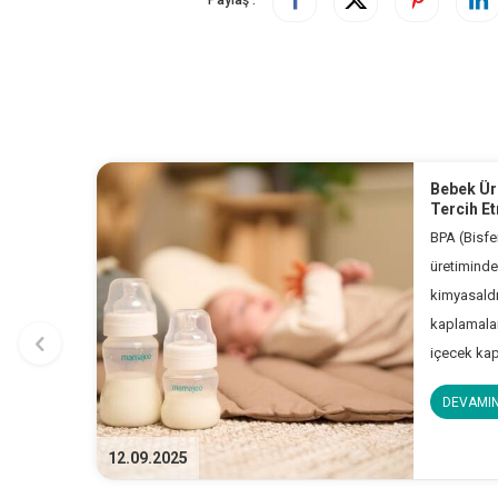
Paylaş :
Bebek Ür
Tercih E
BPA (Bisfe
üretiminde 
kimyasaldır
kaplamaları
içecek kapl
aşınmaya 
DEVAMIN
yapabilmek
devamında
12.09.2025