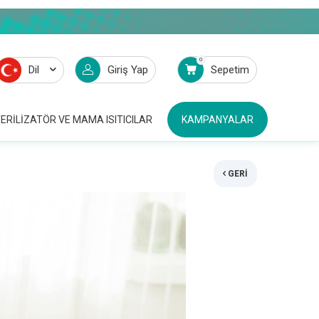
0
Dil
Giriş Yap
Sepetim
ERILIZATÖR VE MAMA ISITICILAR
KAMPANYALAR
GERI