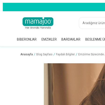
BIBERONLAR
EMZIKLER
BARDAKLAR
BESLENME Ü
Anasayfa
/
Blog Sayfası
/
Faydalı Bilgiler
/
Emzirme Sürecinde A