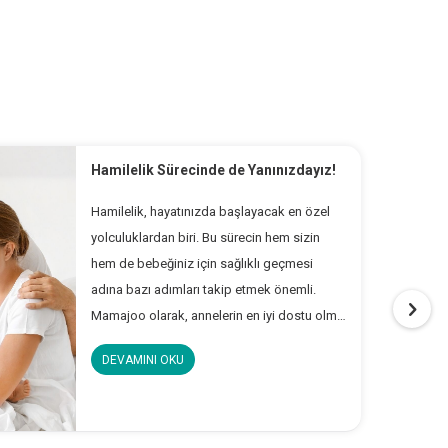
Hamilelik Sürecinde de Yanınızdayız!
Hamilelik, hayatınızda başlayacak en özel
yolculuklardan biri. Bu sürecin hem sizin
hem de bebeğiniz için sağlıklı geçmesi
adına bazı adımları takip etmek önemli.
Mamajoo olarak, annelerin en iyi dostu olma
yolunda bu süreçte yanınızda olmak
DEVAMINI OKU
istiyoruz. İşte hamilelik boyunca dikkat
etmeniz gereken temel kontroller ve
25.02.
öneriler..