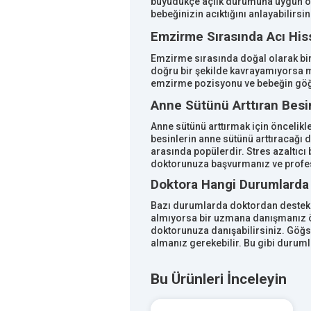
büyüdükçe açlık durumuna uygun ola
bebeğinizin acıktığını anlayabilirsin
Emzirme Sırasında Acı Hiss
Emzirme sırasında doğal olarak bir
doğru bir şekilde kavrayamıyorsa m
emzirme pozisyonu ve bebeğin göğsü
Anne Sütünü Arttıran Besin
Anne sütünü arttırmak için öncelikle
besinlerin anne sütünü arttıracağı dü
arasında popülerdir. Stres azaltıcı 
doktorunuza başvurmanız ve profesy
Doktora Hangi Durumlarda 
Bazı durumlarda doktordan destek a
almıyorsa bir uzmana danışmanız öne
doktorunuza danışabilirsiniz. Göğsü
almanız gerekebilir. Bu gibi duru
Bu Ürünleri İnceleyin