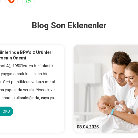
Blog Son Eklenenler
ünlerinde BPA’sız Ürünleri
tmenin Önemi
nol A), 1950’lerden beri plastik
yaygın olarak kullanılan bir
. Sert plastiklerin ve bazı metal
n yapısında yer alır. Yiyecek ve
arında kullanıldığında, ısıya ya da
maruz kaldığında gıdaya geçiş
I OKU
tedir. Detaylar yazımızın
..
08.04.2025