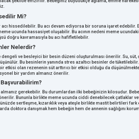
cak şekilde emzirilir. Bebeğiniz büyüdükçe ağlama, emme hareketler
iz.
edilir Mi?
 acı hissedilebilir. Bu acı devam ediyorsa bir soruna işaret edebili
eme ucunda hassasiyet oluşabilir. Bu acının nedeni meme ucundaki 
 doğru kavramasıyla bu acı hafifletilebilir.
ler Nelerdir?
 dengeli ve besleyici bir besin düzeni oluşturulması önerilir. Su, süt
şünülür. Bu besinlerin yanında stres azaltıcı besinler de tüketilebilir.
bir etkisi olan rezenenin süt arttırıcı bir etkisi olduğu da düşünülmek
onel bir yardım almanız önerilir.
Başvurabilirim?
lmanız gerekebilir. Bu durumlardan ilki bebeğinizin kilosudur. Bebe
rilir. Bununla birlikte meme ucunda ciddi denebilecek çatlaklar vey
nüzde sertleşme, kızarıklık veya ateşle birlikte mastit belirtileri fa
mlarda doktora danışmak hem bebeğin hem de annenin sağlığını korum