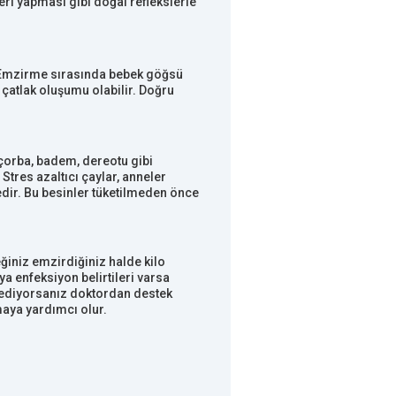
i yapması gibi doğal reflekslerle
r. Emzirme sırasında bebek göğsü
çatlak oluşumu olabilir. Doğru
, çorba, badem, dereotu gibi
 Stres azaltıcı çaylar, anneler
tedir. Bu besinler tüketilmeden önce
ğiniz emzirdiğiniz halde kilo
a enfeksiyon belirtileri varsa
rk ediyorsanız doktordan destek
aya yardımcı olur.