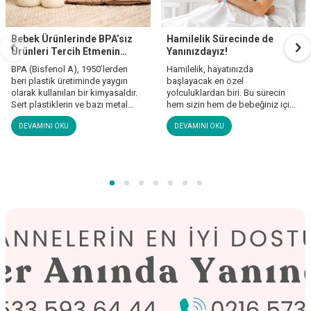
Bebek Ürünlerinde BPA’sız
Hamilelik Sürecinde de
Ürünleri Tercih Etmenin
Yanınızdayız!
Önemi
BPA (Bisfenol A), 1950’lerden
Hamilelik, hayatınızda
beri plastik üretiminde yaygın
başlayacak en özel
olarak kullanılan bir kimyasaldır.
yolculuklardan biri. Bu sürecin
Sert plastiklerin ve bazı metal
hem sizin hem de bebeğiniz için
kaplamaların yapısında yer alır.
sağlıklı geçmesi adına bazı
DEVAMINI OKU
DEVAMINI OKU
Yiyecek ve içecek kaplarında
adımları takip etmek önemli.
kullanıldığında, ısıya ya da
Mamajoo olarak, annelerin en iyi
aşınmaya maruz kaldığında
dostu olma yolunda bu süreçte
gıdaya geçiş yapabilmektedir.
yanınızda olmak istiyoruz. İşte
Detaylar yazımızın devamında..
hamilelik boyunca dikkat etmeniz
gereken temel kontroller ve
öneriler..