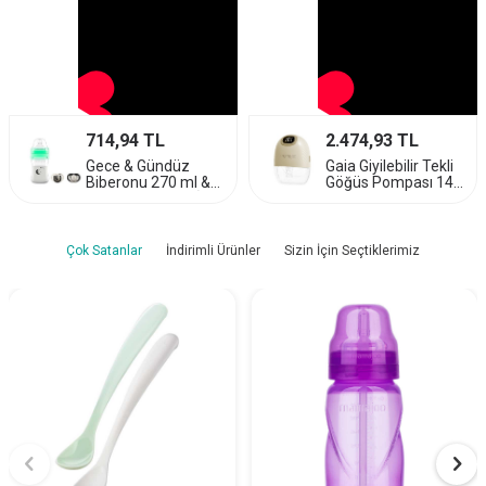
714,94
TL
2.474,93
TL
Gece & Gündüz
Gaia Giyilebilir Tekli
Biberonu 270 ml &
Göğüs Pompası 140
Saklama Kutulu İkili
ml | 27 Kademe
Emzik - Pearl
Ayarı
Çok Satanlar
İndirimli Ürünler
Sizin İçin Seçtiklerimiz