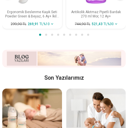
Ergonomik Beslenme Kaşık Seti
Antikolik Akıtmaz Pipetli Bardak
Powder Green & Beyaz, 6 Ay+ İkili -
270 ml Mor, 12 Ay+
Saklama Kabı Hediyeli
299,90
TL
269,91
TL
%
10
744,90
TL
521,43
TL
%
30
Son Yazılarımız