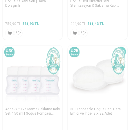
Göğüs Kalkanı Seti | Hava
Göğüs Ucu Çıkartıcı Seti |
Dolaşımlı
Sterilizasyon & Saklama Kabı
Hediyeli
759,90
TL
531,93
TL
444,90
TL
311,43
TL
%
30
%
25
İndirim
İndirim
Anne Sütü ve Mama Saklama Kabı
3D Disposable Göğüs Pedi Ultra
Seti 150 ml | Göğüs Pompası
Emici ve İnce, 3 X 32 Adet
Uyumlu, 4lü Set