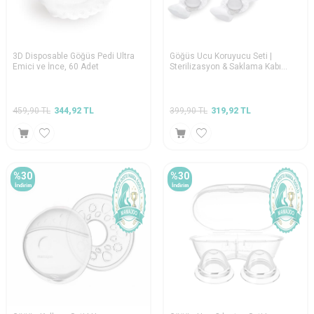
3D Disposable Göğüs Pedi Ultra
Göğüs Ucu Koruyucu Seti |
Emici ve İnce, 60 Adet
Sterilizasyon & Saklama Kabı
Hediyeli
459,90
TL
344,92
TL
399,90
TL
319,92
TL
%
30
%
30
İndirim
İndirim