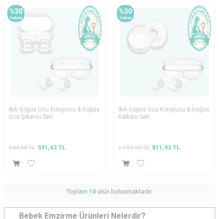
%
30
%
30
İndirim
İndirim
İkili Göğüs Ucu Koruyucu & Göğüs
İkili Göğüs Ucu Koruyucu & Göğüs
Ucu Çıkarıcı Seti
Kalkanı Seti
844,90
TL
591,43
TL
1.159,90
TL
811,93
TL
Toplam
10
ürün bulunmaktadır.
Bebek Emzirme Ürünleri Nelerdir?