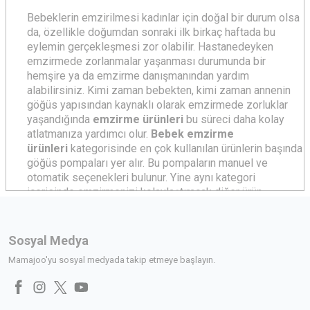
Bebeklerin emzirilmesi kadınlar için doğal bir durum olsa
da, özellikle doğumdan sonraki ilk birkaç haftada bu
eylemin gerçekleşmesi zor olabilir. Hastanedeyken
emzirmede zorlanmalar yaşanması durumunda bir
hemşire ya da emzirme danışmanından yardım
alabilirsiniz. Kimi zaman bebekten, kimi zaman annenin
göğüs yapısından kaynaklı olarak emzirmede zorluklar
yaşandığında
emzirme ürünleri
bu süreci daha kolay
atlatmanıza yardımcı olur.
Bebek emzirme
ürünleri
kategorisinde en çok kullanılan ürünlerin başında
göğüs pompaları yer alır. Bu pompaların manuel ve
otomatik seçenekleri bulunur. Yine aynı kategori
içerisinde emzirmenizi kolaylaştıracak diğer ürün
seçenekleri ise göğüs kalkanı, göğüs ucu koruyucu,
göğüs ucu çıkartıcı, mama saklama kabı ve göğüs pedidir.
Emzirme Ürünleri Nasıl Olmalı?
Sosyal Medya
Yeni doğan bebekler, içgüdüsel olarak memeyi nasıl
Mamajoo'yu sosyal medyada takip etmeye başlayın.
emmeleri gerektiğini ve nasıl beslenebileceklerini bilir.
Ancak her ne kadar bu içgüdüsel bir duygu olsa da,
dudaklarını ve damağını doğru kullanabilmesi zaman