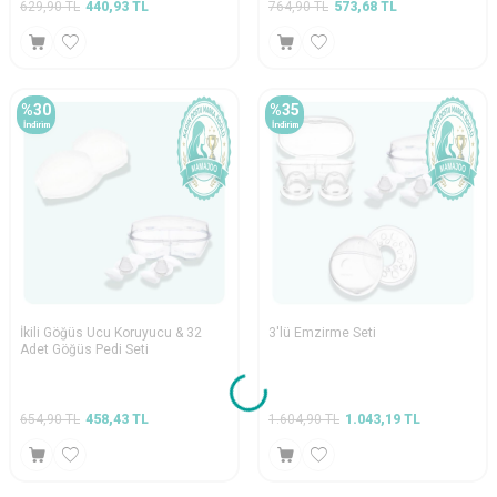
629,90
TL
440,93
TL
764,90
TL
573,68
TL
%
30
%
35
İndirim
İndirim
İkili Göğüs Ucu Koruyucu & 32
3'lü Emzirme Seti
Adet Göğüs Pedi Seti
654,90
TL
458,43
TL
1.604,90
TL
1.043,19
TL