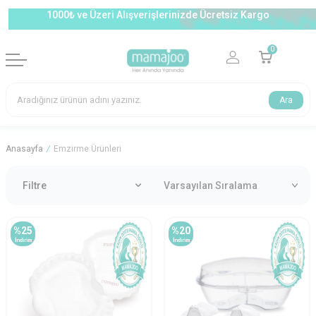
1000₺ ve Üzeri Alışverişlerinizde Ücretsiz Kargo
0
Ara
Anasayfa
/
Emzirme Ürünleri
Filtre
%
25
%
20
İndirim
İndirim