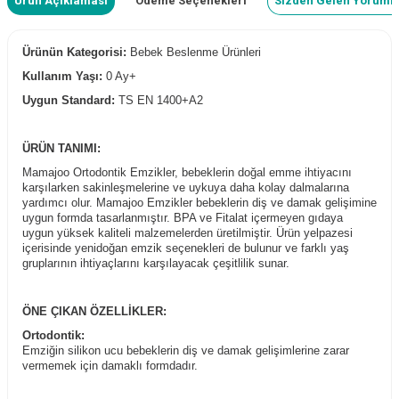
Ürün Açıklaması
Ödeme Seçenekleri
Sizden Gelen Yoruml
Ürünün Kategorisi:
Bebek Beslenme Ürünleri
Kullanım Yaşı:
0 Ay+
Uygun Standard:
TS EN 1400+A2
ÜRÜN TANIMI:
Mamajoo Ortodontik Emzikler, bebeklerin doğal emme ihtiyacını
karşılarken sakinleşmelerine ve uykuya daha kolay dalmalarına
yardımcı olur. Mamajoo Emzikler bebeklerin diş ve damak gelişimine
uygun formda tasarlanmıştır. BPA ve Fitalat içermeyen gıdaya
uygun yüksek kaliteli malzemelerden üretilmiştir. Ürün yelpazesi
içerisinde yenidoğan emzik seçenekleri de bulunur ve farklı yaş
gruplarının ihtiyaçlarını karşılayacak çeşitlilik sunar.
ÖNE ÇIKAN ÖZELLİKLER:
Ortodontik:
Emziğin silikon ucu bebeklerin diş ve damak gelişimlerine zarar
vermemek için damaklı formdadır.