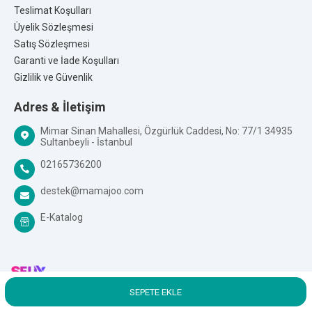
soğumaya bırakıp içindeki suyu döktükten sonra ürünler hijyenik
Teslimat Koşulları
olarak kullanıma hazır olacaktır.
Üyelik Sözleşmesi
Satış Sözleşmesi
Markanın Ait Olduğu Ülke:
Türkiye / Almanya
Garanti ve İade Koşulları
Üretim Yeri:
Türkiye
Gizlilik ve Güvenlik
Kalite Belgeleri:
Adres & İletişim
Mimar Sinan Mahallesi, Özgürlük Caddesi, No: 77/1 34935
Sultanbeyli - İstanbul
02165736200
destek@mamajoo.com
E-Katalog
SEPETE EKLE
T
-Soft
E-Ticaret
Sistemleriyle Hazırlanmıştır.