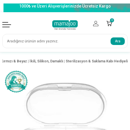
1000₺ ve Üzeri Alışverişlerinizde Ücretsiz Kargo
0
Ara
ırmızı & Beyaz | İkili, Silikon, Damaklı | Sterilizasyon & Saklama Kabı Hediyeli