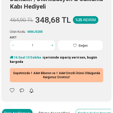
Kabı Hediyeli
348,68
TL
464,90
TL
%25
İNDIRIM
Ürün Kodu :
MMJ5205
ADET
Beğen
16
Saat
13
Dakika
içerisinde sipariş verirsen, bugün
kargoda
Sepetinizde 1 Adet Biberon ve 1 Adet Emzik Ürünü Olduğunda
Kargonuz Ücretsiz!