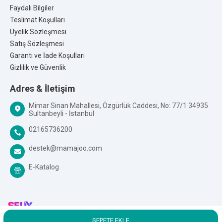
Üretim Yeri:
Türkiye
Faydalı Bilgiler
Kalite Belgeleri:
Teslimat Koşulları
Üyelik Sözleşmesi
Satış Sözleşmesi
Garanti ve İade Koşulları
Gizlilik ve Güvenlik
Adres & İletişim
Mimar Sinan Mahallesi, Özgürlük Caddesi, No: 77/1 34935
Sultanbeyli - İstanbul
02165736200
destek@mamajoo.com
E-Katalog
SEPETE EKLE