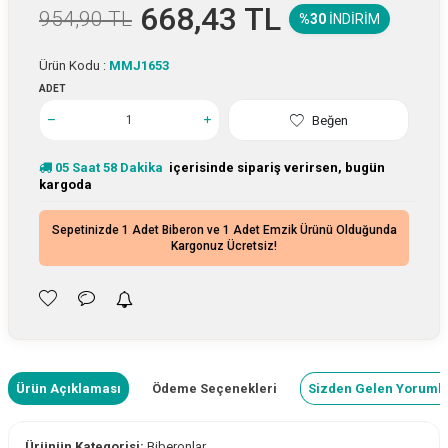
668,43
TL
954,90
TL
%30
İNDIRIM
Ürün Kodu :
MMJ1653
ADET
Beğen
05
Saat
58
Dakika
içerisinde sipariş verirsen, bugün
kargoda
Sepetinizde 1 Adet Biberon ve 1 Adet Emzik Ürünü Olduğunda
Kargonuz Ücretsiz!
Ürün Açıklaması
Ödeme Seçenekleri
Sizden Gelen Yoruml
Ürünün Kategorisi:
Biberonlar