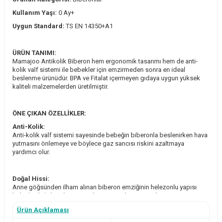
Kullanım Yaşı:
0 Ay+
Uygun Standard:
TS EN 14350+A1
ÜRÜN TANIMI:
Mamajoo Antikolik Biberon hem ergonomik tasarımı hem de anti-
kolik valf sistemi ile bebekler için emzirmeden sonra en ideal
beslenme ürünüdür. BPA ve Fitalat içermeyen gıdaya uygun yüksek
kaliteli malzemelerden üretilmiştir.
ÖNE ÇIKAN ÖZELLİKLER:
Anti-Kolik:
Anti-kolik valf sistemi sayesinde bebeğin biberonla beslenirken hava
yutmasını önlemeye ve böylece gaz sancısı riskini azaltmaya
yardımcı olur.
Doğal Hissi:
Anne göğsünden ilham alınan biberon emziğinin helezonlu yapısı
bebeğe doğala yakın emme hissi vermek için tasarlanmıştır.
Ürün Açıklaması