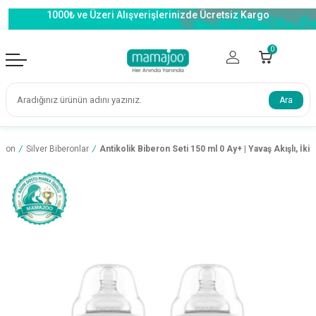
1000₺ ve Üzeri Alışverişlerinizde Ücretsiz Kargo
0
Ara
eron
/
Silver Biberonlar
/
Antikolik Biberon Seti 150 ml 0 Ay+ | Yavaş Akışlı, İkili