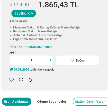
1.865,43
TL
2.664,90
TL
%30
İNDIRIM
4'ü Bir Arada
Mamajoo Silikon & Kumaş Katlanır Mama Önlüğü
Babybjörn Silikon Mama Önlüğü
Antikolik Akıtmaz Alıştırma Bardağı
Ergonomik Beslenme Kaşık Seti
Ürün Kodu :
BBMMBND00070
ADET
Beğen
08.08.2026
tarihinde kargoda
Ürün Açıklaması
Ödeme Seçenekleri
Sizden Gelen Yoruml