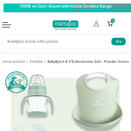
1000₺ ve Üzeri Alışverişlerinizde Ücretsiz Kargo
0
Ara
slenme Ürünleri
/
Önlükler
/
BabyBjörn & 4'lü Beslenme Seti - Powder Green