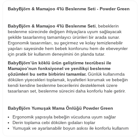
BabyBjörn & Mamajoo 4'lü Beslenme Seti - Powder Green
BabyBjörn & Mamajoo 4'lü Beslenme Seti
, bebeklerin
beslenme sürecinde değişen ihtiyaçlara uyum sağlayacak
şekilde tasarlanmış tamamlayıcı ürünleri bir arada sunar.
Ergonomik tasarımları, su geçirmez ve kolay temizlenebilir
yapıları sayesinde hem bebek konforunu hem de ebeveynler
için pratik bir kullanım deneyimini ön planda tutar.
BabyBjörn’ün köklü ürün geliştirme tecrübesi ile
Mamajoo’nun fonksiyonel ve yenilikçi beslenme
çözümleri bu sette birbirini tamamlar.
Günlük kullanımda
dökülen yiyecekleri toplamak, kıyafetleri korumak ve bebeğin
kendi kendine beslenme becerilerini desteklemek üzere
tasarlanan set, beslenme sürecini daha konforlu hale getirir.
BabyBjörn Yumuşak Mama Önlüğü Powder Green
Ergonomik yapısıyla bebeğin vücuduna uyum sağlar
Derin toplama cebi dökülen gıdaları toplar
Yumuşak ve ayarlanabilir boyun askısı ile konforlu kullanım
sunar
Su geçirmez yapısı sayesinde kıyafetleri lekelenmeye karşı