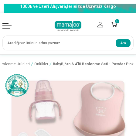
1000₺ ve Üzeri Alışverişlerinizde Ücretsiz Kargo
0
Ara
Beslenme Ürünleri
/
Önlükler
/
BabyBjörn & 4'lü Beslenme Seti - Powder Pink