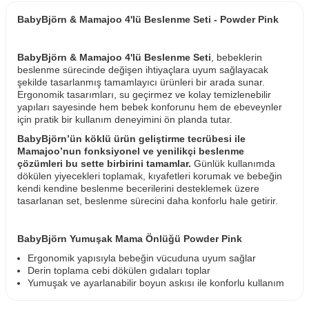
BabyBjörn & Mamajoo 4'lü Beslenme Seti - Powder Pink
BabyBjörn & Mamajoo 4'lü Beslenme Seti
, bebeklerin
beslenme sürecinde değişen ihtiyaçlara uyum sağlayacak
şekilde tasarlanmış tamamlayıcı ürünleri bir arada sunar.
Ergonomik tasarımları, su geçirmez ve kolay temizlenebilir
yapıları sayesinde hem bebek konforunu hem de ebeveynler
için pratik bir kullanım deneyimini ön planda tutar.
BabyBjörn’ün köklü ürün geliştirme tecrübesi ile
Mamajoo’nun fonksiyonel ve yenilikçi beslenme
çözümleri bu sette birbirini tamamlar.
Günlük kullanımda
dökülen yiyecekleri toplamak, kıyafetleri korumak ve bebeğin
kendi kendine beslenme becerilerini desteklemek üzere
tasarlanan set, beslenme sürecini daha konforlu hale getirir.
BabyBjörn Yumuşak Mama Önlüğü Powder Pink
Ergonomik yapısıyla bebeğin vücuduna uyum sağlar
Derin toplama cebi dökülen gıdaları toplar
Yumuşak ve ayarlanabilir boyun askısı ile konforlu kullanım
sunar
Su geçirmez yapısı sayesinde kıyafetleri lekelenmeye karşı