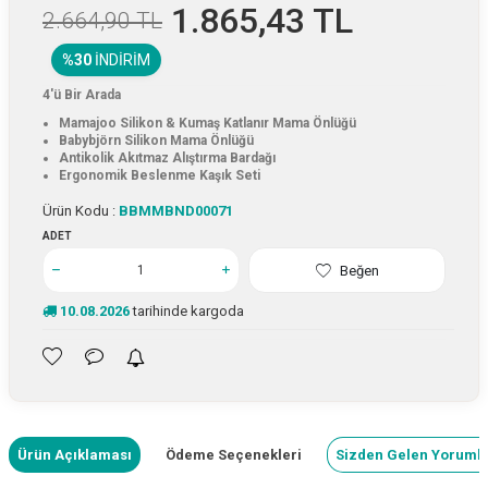
1.865,43
TL
2.664,90
TL
%30
İNDIRIM
4'ü Bir Arada
Mamajoo Silikon & Kumaş Katlanır Mama Önlüğü
Babybjörn Silikon Mama Önlüğü
Antikolik Akıtmaz Alıştırma Bardağı
Ergonomik Beslenme Kaşık Seti
Ürün Kodu :
BBMMBND00071
ADET
Beğen
10.08.2026
tarihinde kargoda
Ürün Açıklaması
Ödeme Seçenekleri
Sizden Gelen Yoruml