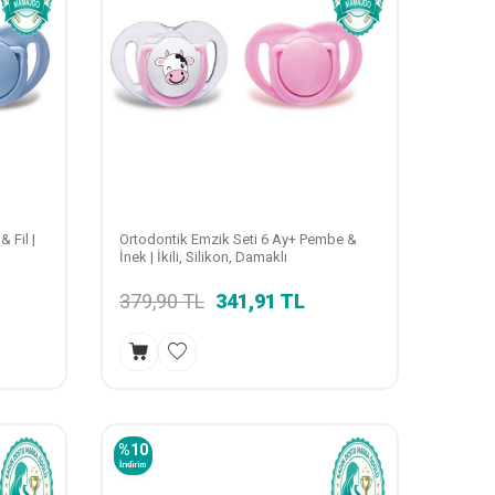
 Fil |
Ortodontik Emzik Seti 6 Ay+ Pembe &
İnek | İkili, Silikon, Damaklı
379,90
TL
341,91
TL
%
10
İndirim