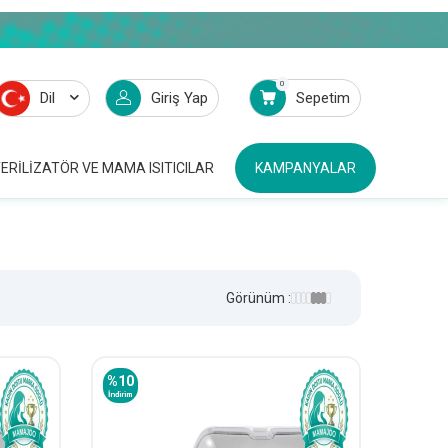
0
Dil
Giriş Yap
Sepetim
ERILIZATÖR VE MAMA ISITICILAR
KAMPANYALAR
Görünüm :
%
10
İndirim