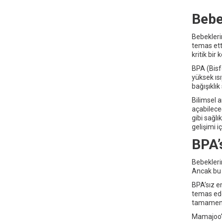
Bebe
Bebekleri
temas etti
kritik bir
BPA (Bisfe
yüksek ısı
bağışıklı
Bilimsel a
açabilece
gibi sağl
gelişimi i
BPA’
Bebekleri
Ancak bu 
BPA’sız e
temas ede
tamamen o
Mamajoo’n