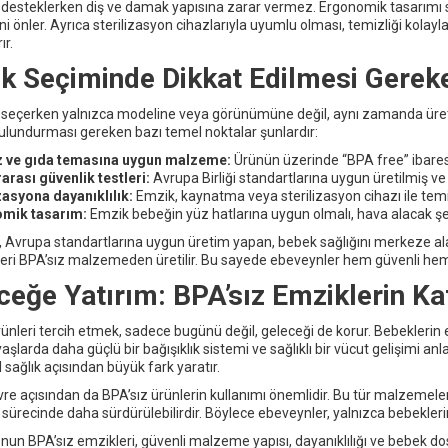
i desteklerken diş ve damak yapısına zarar vermez. Ergonomik tasarımı s
şini önler. Ayrıca sterilizasyon cihazlarıyla uyumlu olması, temizliği kola
ır.
k Seçiminde Dikkat Edilmesi Gerek
 seçerken yalnızca modeline veya görünümüne değil, aynı zamanda üretim
lundurması gereken bazı temel noktalar şunlardır:
z ve gıda temasına uygun malzeme:
Ürünün üzerinde “BPA free” ibaresi
arası güvenlik testleri:
Avrupa Birliği standartlarına uygun üretilmiş ve
zasyona dayanıklılık:
Emzik, kaynatma veya sterilizasyon cihazı ile temiz
mik tasarım:
Emzik bebeğin yüz hatlarına uygun olmalı, hava alacak şek
Avrupa standartlarına uygun üretim yapan, bebek sağlığını merkeze alan
eri BPA’sız malzemeden üretilir. Bu sayede ebeveynler hem güvenli hem
ceğe Yatırım: BPA’sız Emziklerin Ka
rünleri tercih etmek, sadece bugünü değil, geleceği de korur. Bebekleri
yaşlarda daha güçlü bir bağışıklık sistemi ve sağlıklı bir vücut gelişimi anl
 sağlık açısından büyük fark yaratır.
vre açısından da BPA’sız ürünlerin kullanımı önemlidir. Bu tür malzemeler
ürecinde daha sürdürülebilirdir. Böylece ebeveynler, yalnızca bebeklerin
un BPA’sız emzikleri, güvenli malzeme yapısı, dayanıklılığı ve bebek dostu