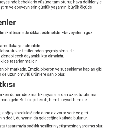
ayesinde bebeklerin yüzüne tam oturur, hava delikleriyle
ylaştırır ve ebeveynlerin günlük yaşamını büyük ölçüde
enler
 kalitesine de dikkat edilmelidir. Ebeveynlerin göz
 mutlaka yer almalıdır.
 laboratuvar testlerinden geçmiş olmalıdır.
lenebilecek dayanıklılıkta olmalıdır.
ilde tasarlanmalıdır.
 bir markadır. Emzik, biberon ve süt saklama kapları gibi
 de uzun ömürlü ürünlere sahip olur.
tkısı
n erken dönemde zararlı kimyasallardan uzak tutulması,
amına gelir. Bu bilinçli tercih, hem bireysel hem de
, doğaya bırakıldığında daha az zarar verir ve geri
in değil, dünyanın da geleceğine katkıda bulunur.
 tasarımıyla sağlıklı nesillerin yetişmesine yardımcı olur.