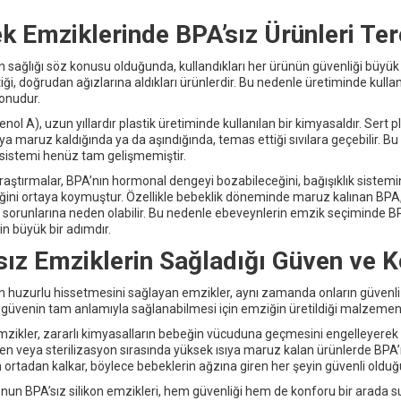
k Emziklerinde BPA’sız Ürünleri Te
n sağlığı söz konusu olduğunda, kullandıkları her ürünün güvenliği büyük
ği, doğrudan ağızlarına aldıkları ürünlerdir. Bu nedenle üretiminde kullan
 konudur.
nol A), uzun yıllardır plastik üretiminde kullanılan bir kimyasaldır. Sert pla
ya maruz kaldığında ya da aşındığında, temas ettiği sıvılara geçebilir. Bu 
k sistemi henüz tam gelişmemiştir.
raştırmalar, BPA’nın hormonal dengeyi bozabileceğini, bağışıklık sistemin
ğini ortaya koymuştur. Özellikle bebeklik döneminde maruz kalınan BPA, il
ık sorunlarına neden olabilir. Bu nedenle ebeveynlerin emzik seçiminde BP
çin büyük bir adımdır.
sız Emziklerin Sağladığı Güven ve 
n huzurlu hissetmesini sağlayan emzikler, aynı zamanda onların güvenli
güvenin tam anlamıyla sağlanabilmesi için emziğin üretildiği malzemeni
mzikler, zararlı kimyasalların bebeğin vücuduna geçmesini engelleyerek e
n veya sterilizasyon sırasında yüksek ısıya maruz kalan ürünlerde BPA’nı
rtadan kalkar, böylece bebeklerin ağzına giren her şeyin güvenli olduğu
un BPA’sız silikon emzikleri, hem güvenliği hem de konforu bir arada su