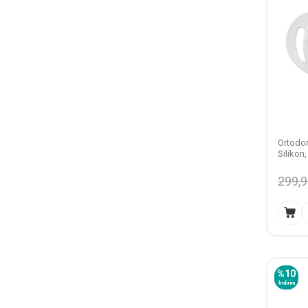
Ortodon
Silikon
299,
%
10
İndirim