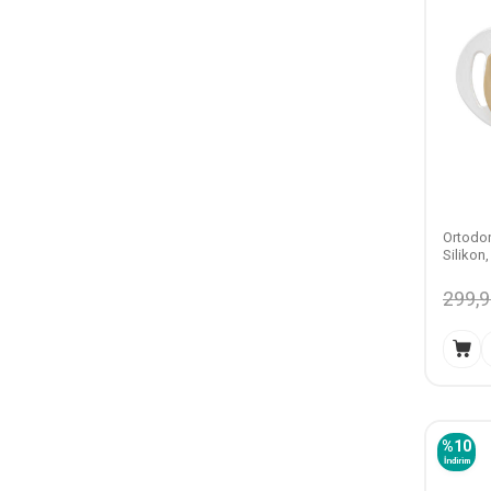
Ortodon
Silikon
299,
%
10
İndirim