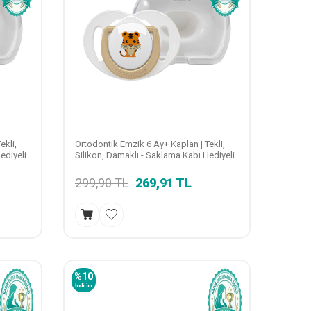
ekli,
Ortodontik Emzik 6 Ay+ Kaplan | Tekli,
ediyeli
Silikon, Damaklı - Saklama Kabı Hediyeli
299,90
TL
269,91
TL
%
10
İndirim