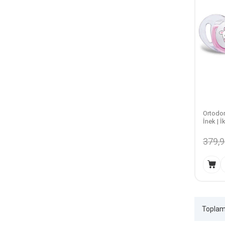
Ortodon
İnek | İ
379,
Topla