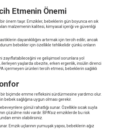
rcih Etmenin Önemi
 bir önem taşır. Emzikler, bebeklerin gün boyunca en sık
ılan malzemenin kalitesi, kimyasal içeriği ve güvenliği
stiklerin dayanıklılığını artırmak için tercih edilir; ancak
durum bebekler için özellikle tehlikelidir çünkü onların
i zayıflatabileceğini ve gelişimsel sorunlara yol
erleyen yaşlarda obezite, erken ergenlik, insülin direnci
A içermeyen ürünleri tercih etmesi, bebeklerin sağlıklı
Konfor
 bir biçimde emme refleksini sürdürmesine yardımcı olur.
n bebek sağlığına uygun olması gerekir.
beveynlere gönül rahatlığı sunar. Özellikle sıcak suyla
n çözülme riski vardır. BPA’sız emziklerde bu risk
ndan emin olabilirsiniz.
nar. Emzik uçlarının yumuşak yapısı, bebeklerin ağız