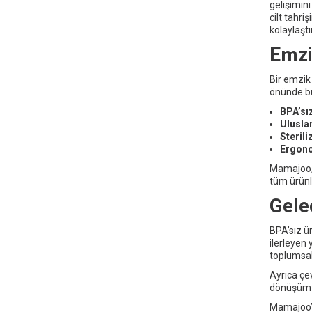
gelişimin
cilt tahri
kolaylaştır
Emzi
Bir emzik
önünde bu
BPA’sı
Uluslar
Sterili
Ergono
Mamajoo, 
tüm ürünl
Gele
BPA’sız ü
ilerleyen 
toplumsal
Ayrıca çe
dönüşüm s
Mamajoo’n