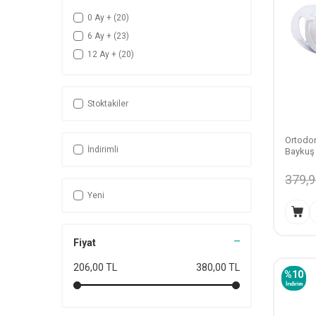
0 Ay +
(20)
6 Ay +
(23)
12 Ay +
(20)
Stoktakiler
Ortodon
İndirimli
Baykuş |
379,
Yeni
Fiyat
206,00 TL
380,00 TL
%
10
İndirim