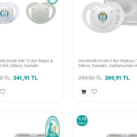
tik Emzik Seti 12 Ay+ Beyaz &
Ortodontik Emzik 0 Ay+ Baykuş | T
 İkili, Silikon, Damaklı
Silikon, Damaklı - Saklama Kabı H
90
TL
341,91
TL
299,90
TL
269,91
TL
%
10
İndirim