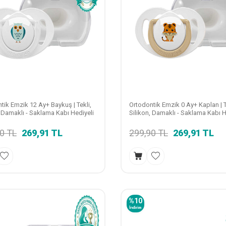
tik Emzik 12 Ay+ Baykuş | Tekli,
Ortodontik Emzik 0 Ay+ Kaplan | T
, Damaklı - Saklama Kabı Hediyeli
Silikon, Damaklı - Saklama Kabı H
90
TL
269,91
TL
299,90
TL
269,91
TL
%
10
İndirim