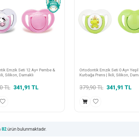
tik Emzik Seti 12 Ay+ Pembe &
Ortodontik Emzik Seti 0 Ay+ Yeşil
kili, Silikon, Damaklı
Kurbağa Prens | İkili, Silikon, Dam
90
TL
341,91
TL
379,90
TL
341,91
TL
m
82
ürün bulunmaktadır.