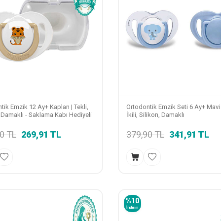
tik Emzik 12 Ay+ Kaplan | Tekli,
Ortodontik Emzik Seti 6 Ay+ Mavi &
, Damaklı - Saklama Kabı Hediyeli
İkili, Silikon, Damaklı
90
TL
269,91
TL
379,90
TL
341,91
TL
%
10
İndirim