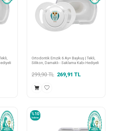
ekli,
Ortodontik Emzik 6 Ay+ Baykuş | Tekli,
ediyeli
Silikon, Damaklı - Saklama Kabı Hediyeli
299,90
TL
269,91
TL
%
10
İndirim