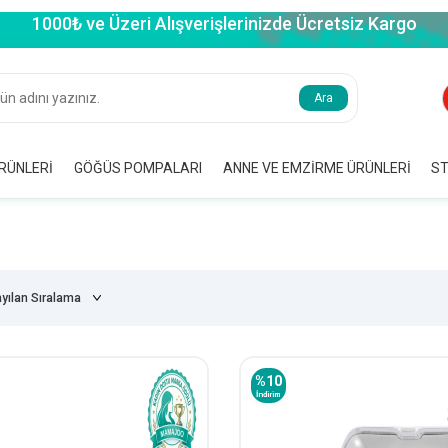
1000₺ ve Üzeri Alışverişlerinizde Ücretsiz Kargo
Ara
RÜNLERI
GÖĞÜS POMPALARI
ANNE VE EMZIRME ÜRÜNLERI
ST
%
10
İndirim