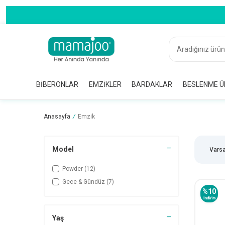
BIBERONLAR
EMZIKLER
BARDAKLAR
BESLENME Ü
Anasayfa
/
Emzik
Model
Powder
(12)
Gece & Gündüz
(7)
%
10
İndirim
Yaş