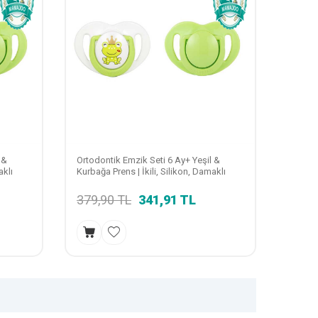
 &
Ortodontik Emzik Seti 6 Ay+ Yeşil &
aklı
Kurbağa Prens | İkili, Silikon, Damaklı
379,90
TL
341,91
TL