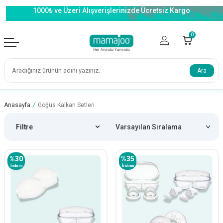
1000₺ ve Üzeri Alışverişlerinizde Ücretsiz Kargo
0
Ara
Anasayfa
/
Göğüs Kalkan Setleri
Filtre
%
30
%
35
İndirim
İndirim