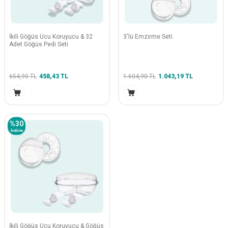
İkili Göğüs Ucu Koruyucu & 32
3'lü Emzirme Seti
Adet Göğüs Pedi Seti
654,90
TL
458,43
TL
1.604,90
TL
1.043,19
TL
%
30
İndirim
İkili Göğüs Ucu Koruyucu & Göğüs