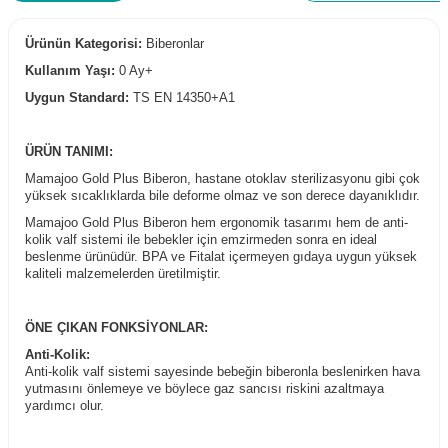
Ürünün Kategorisi:
Biberonlar
Kullanım Yaşı:
0 Ay+
Uygun Standard:
TS EN 14350+A1
ÜRÜN TANIMI:
Mamajoo Gold Plus Biberon, hastane otoklav sterilizasyonu gibi çok
yüksek sıcaklıklarda bile deforme olmaz ve son derece dayanıklıdır.
Mamajoo Gold Plus Biberon hem ergonomik tasarımı hem de anti-
kolik valf sistemi ile bebekler için emzirmeden sonra en ideal
beslenme ürünüdür. BPA ve Fitalat içermeyen gıdaya uygun yüksek
kaliteli malzemelerden üretilmiştir.
ÖNE ÇIKAN FONKSİYONLAR:
Anti-Kolik:
Anti-kolik valf sistemi sayesinde bebeğin biberonla beslenirken hava
yutmasını önlemeye ve böylece gaz sancısı riskini azaltmaya
yardımcı olur.