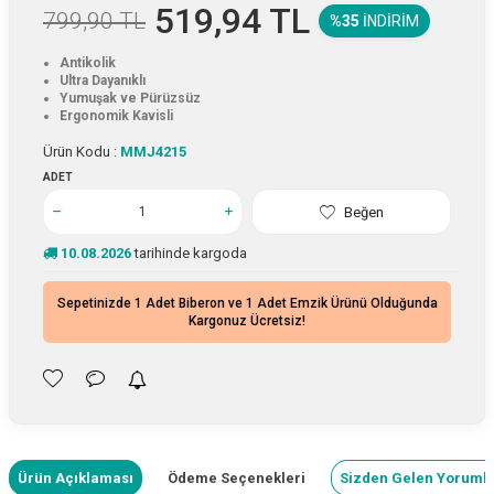
519,94
TL
799,90
TL
%35
İNDIRIM
Antikolik
Ultra Dayanıklı
Yumuşak ve Pürüzsüz
Ergonomik Kavisli
Ürün Kodu :
MMJ4215
ADET
Beğen
10.08.2026
tarihinde kargoda
Sepetinizde 1 Adet Biberon ve 1 Adet Emzik Ürünü Olduğunda
Kargonuz Ücretsiz!
Ürün Açıklaması
Ödeme Seçenekleri
Sizden Gelen Yoruml