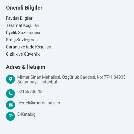
emziklerinin kullanım sıklığına göre 4-8 haftada bir değiştirilmesi ve
Önemli Bilgiler
emzik deliklerinin kesinlikle büyütülmemesi gerekir.
Faydalı Bilgiler
Markanın Ait Olduğu Ülke:
Türkiye / Almanya
Teslimat Koşulları
Üretim Yeri:
Türkiye
Üyelik Sözleşmesi
Satış Sözleşmesi
Kalite Belgeleri:
Garanti ve İade Koşulları
Gizlilik ve Güvenlik
Adres & İletişim
Mimar Sinan Mahallesi, Özgürlük Caddesi, No: 77/1 34935
Sultanbeyli - İstanbul
02165736200
destek@mamajoo.com
E-Katalog