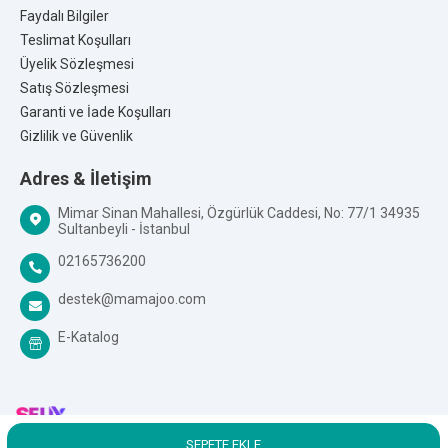
Markanın Ait Olduğu Ülke:
Türkiye / Almanya
Faydalı Bilgiler
Üretim Yeri:
Türkiye
Teslimat Koşulları
Üyelik Sözleşmesi
Kalite Belgeleri:
Satış Sözleşmesi
Garanti ve İade Koşulları
Gizlilik ve Güvenlik
Adres & İletişim
Mimar Sinan Mahallesi, Özgürlük Caddesi, No: 77/1 34935
Sultanbeyli - İstanbul
02165736200
destek@mamajoo.com
E-Katalog
SEPETE EKLE