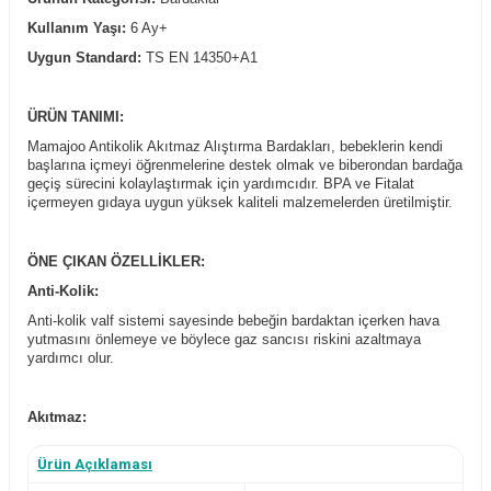
Kullanım Yaşı:
6 Ay+
Uygun Standard:
TS EN 14350+A1
ÜRÜN TANIMI:
Mamajoo Antikolik Akıtmaz Alıştırma Bardakları, bebeklerin kendi
başlarına içmeyi öğrenmelerine destek olmak ve biberondan bardağa
geçiş sürecini kolaylaştırmak için yardımcıdır. BPA ve Fitalat
içermeyen gıdaya uygun yüksek kaliteli malzemelerden üretilmiştir.
ÖNE ÇIKAN ÖZELLİKLER:
Anti-Kolik:
Anti-kolik valf sistemi sayesinde bebeğin bardaktan içerken hava
yutmasını önlemeye ve böylece gaz sancısı riskini azaltmaya
yardımcı olur.
Akıtmaz:
Özel tasarım bardak ucu ve kapağı sayesinde ters veya yana yatık
Ürün Açıklaması
durduğunda bile akıtmaz ve sızdırmaz.