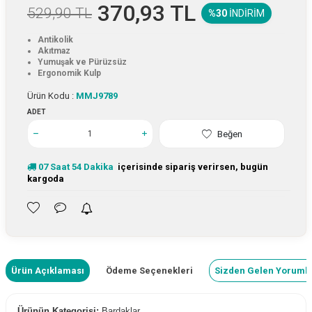
370,93
TL
529,90
TL
%30
İNDIRIM
Antikolik
Akıtmaz
Yumuşak ve Pürüzsüz
Ergonomik Kulp
Ürün Kodu :
MMJ9789
ADET
Beğen
07
Saat
54
Dakika
içerisinde sipariş verirsen, bugün
kargoda
Ürün Açıklaması
Ödeme Seçenekleri
Sizden Gelen Yoruml
Ürünün Kategorisi:
Bardaklar