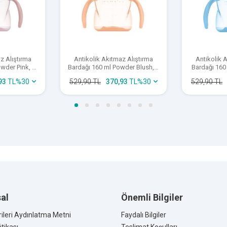
z Alıştırma
Antikolik Akıtmaz Alıştırma
Antikolik 
wder Pink, 6
Bardağı 160 ml Powder Blush, 6
Bardağı 160
Ay+
93
TL
%
30
529,90
TL
370,93
TL
%
30
529,90
TL
ıktan sonra 5 dakika kaynatılarak ya da Mamajoo Sterilizatörleri ile ster
ardak uçları kullanım sıklığına göre 4-8 haftada bir değiştirilmesi gereki
al
Önemli Bilgiler
rileri Aydınlatma Metni
Faydalı Bilgiler