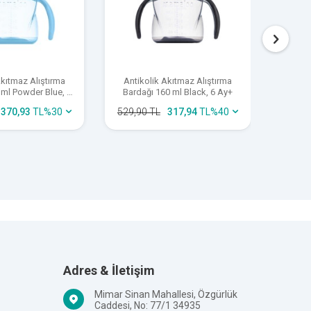
Akıtmaz Alıştırma
Antikolik Akıtmaz Alıştırma
Antik
 ml Powder Blue, 6
Bardağı 160 ml Black, 6 Ay+
Barda
Ay+
370,93
TL
%
30
529,90
TL
317,94
TL
%
40
529,9
il edilebilir. Ürünün kullanım ömrünü uzatmak için
r.
Adres & İletişim
Mimar Sinan Mahallesi, Özgürlük
Caddesi, No: 77/1 34935