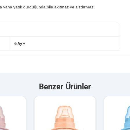
a yana yatık durduğunda bile akıtmaz ve sızdırmaz.
ız ve kokusuz silikondan üretilmiştir.
6 Ay +
kışı sağlar.
renmelerine yardımcı olurken ince motor gelişimlerini destekler.
Benzer Ürünler
z ve sızdırmaz yapısıyla evde veya seyahatte pratik bir kullanım sağlar
Geniş ağız yapısı sayesinde kolayca doldurulur ve temizlenir, geniş tab
önler. Bardak üzerinde bulunan ölçek işaretleri bebeğin ne kadar besl
 yardımcı olarak geçiş sürecini doğal biçimde destekler.