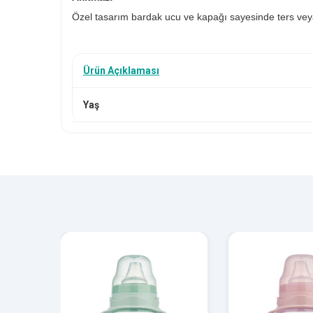
Özel tasarım bardak ucu ve kapağı sayesinde ters vey
Yumuşak ve Pürüzsüz:
Ürün Açıklaması
Akıtmaz alıştırma bardak ucu yüksek kaliteli şeffaf, tats
Yaş
Uygun Akış:
Akıtmaz alıştırma bardak ucu bebek çektiği kadar sıvı a
Ergonomik Kulp:
Bebeklerin kolayca kavrayıp kendi başlarına içmeyi öğ
Kullanım Kolaylığı:
Mamajoo Antikolik Akıtmaz Alıştırma Bardakları; akıtma
sırasında hava yutma riskini azaltmaya yardımcı olur. 
kapağı ters veya yana yatık durduğunda bile akıtmayı 
bebek ve çocukların suluk alışkanlıklarının gelişmesine