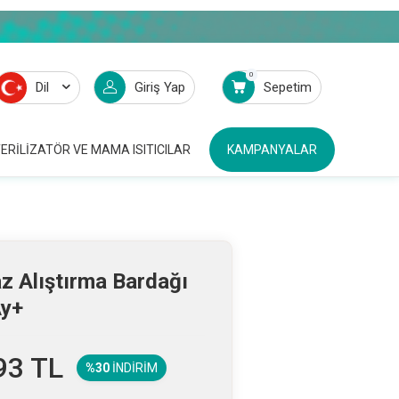
0
Dil
Giriş Yap
Sepetim
ERILIZATÖR VE MAMA ISITICILAR
KAMPANYALAR
z Alıştırma Bardağı
Ay+
93
TL
%30
İNDIRIM