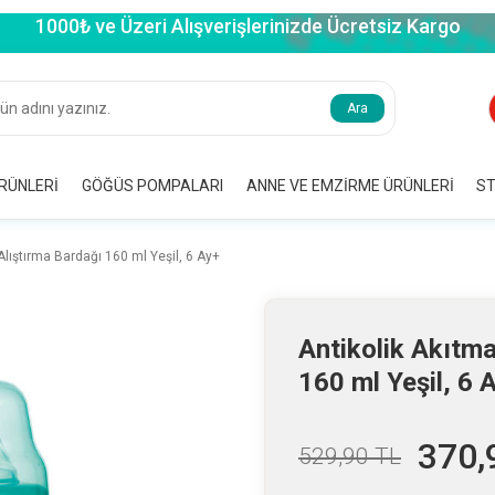
1000₺ ve Üzeri Alışverişlerinizde Ücretsiz Kargo
Ara
RÜNLERI
GÖĞÜS POMPALARI
ANNE VE EMZIRME ÜRÜNLERI
ST
Alıştırma Bardağı 160 ml Yeşil, 6 Ay+
Antikolik Akıtma
160 ml Yeşil, 6 
370,
529,90
TL