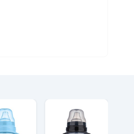
. Anti-kolik valf sistemi sayesinde bebeğin beslenme
anı devrilmeye karşı daha dengelidir. Sızdırmaz özel
endiğinden emin olunmasını sağlar. Ergonomik yapısı,