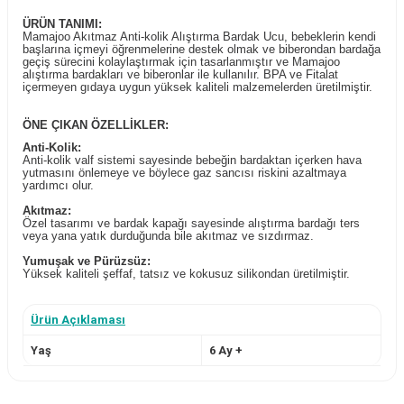
ÜRÜN TANIMI:
Mamajoo Akıtmaz
Anti-kolik Alıştırma
Bardak Ucu, bebeklerin kendi
başlarına içmeyi öğrenmelerine destek olmak ve biberondan bardağa
geçiş sürecini kolaylaştırmak için tasarlanmıştır ve
Mamajoo
alıştırma bardakları ve biberonlar ile kullanılır.
BPA ve Fitalat
içermeyen gıdaya uygun yüksek kaliteli malzemelerden üretilmiştir.
ÖNE ÇIKAN ÖZELLİKLER:
Anti-Kolik:
Anti-kolik valf sistemi sayesinde bebeğin bardaktan içerken hava
yutmasını önlemeye ve böylece gaz sancısı riskini azaltmaya
yardımcı olur.
Akıtmaz:
Özel tasarımı ve bardak kapağı sayesinde alıştırma bardağı ters
veya yana yatık durduğunda bile akıtmaz ve sızdırmaz.
Yumuşak ve Pürüzsüz:
Yüksek kaliteli şeffaf, tatsız ve kokusuz silikondan üretilmiştir.
Uygun Akış:
Silikon bardak ucu bebek çektiği kadar sıvı akışı sağlar.
Ürün Açıklaması
Hijyenik:
Saklama kutusuyla hijyenik olarak saklanır.
Yaş
6 Ay +
Kullanım Kolaylığı:
Mamajoo
Alıştırma
Bardak Ucu; akıtmaz tasarımı sayesinde evde