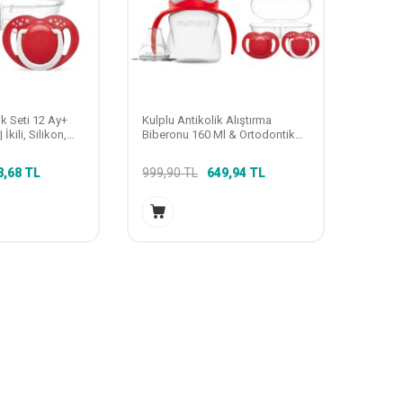
k Seti 12 Ay+
Kulplu Antikolik Alıştırma
İkili, Silikon,
Biberonu 160 Ml & Ortodontik
izasyon &
Emzik Seti | Kırmızı & Beyaz, 12
diyeli
Ay +
8,68
TL
999,90
TL
649,94
TL