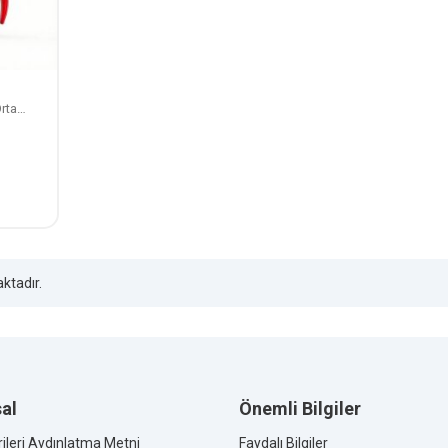
rta
ktadır.
al
Önemli Bilgiler
rileri Aydınlatma Metni
Faydalı Bilgiler