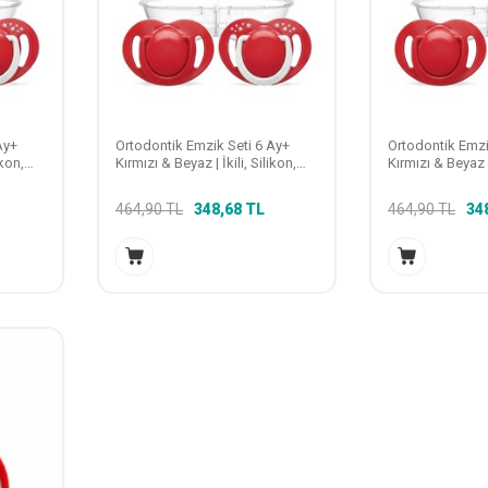
Ay+
Ortodontik Emzik Seti 6 Ay+
Ortodontik Emzi
ikon,
Kırmızı & Beyaz | İkili, Silikon,
Kırmızı & Beyaz | 
Damaklı | Sterilizasyon &
Damaklı | Steril
Saklama Kabı Hediyeli
Saklama Kabı He
464,90
TL
348,68
TL
464,90
TL
34