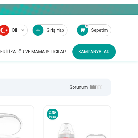
0
Dil
Giriş Yap
Sepetim
ERILIZATÖR VE MAMA ISITICILAR
KAMPANYALAR
Görünüm :
%
35
İndirim