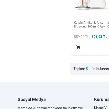
Kulplu Antikolik Alıştırma
Biberonu 160 ml 6 Ay+ | O
Akışlı, 2-in-1
559,90
TL
391,93
TL
Toplam
5
ürün bulunma
Sosyal Medya
Kurums
Kişisel Ve
Mamajoo'yu sosyal medyada takip etmeye