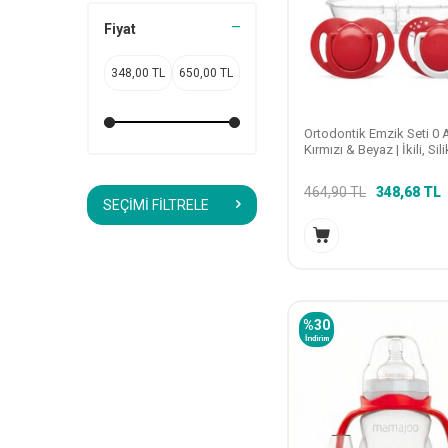
Fiyat
Ortodontik Emzik Seti 0 
Kırmızı & Beyaz | İkili, Sil
Damaklı | Sterilizasyon &
Saklama Kabı Hediyeli
464,90
TL
348,68
TL
SEÇIMI FILTRELE
%
30
İndirim