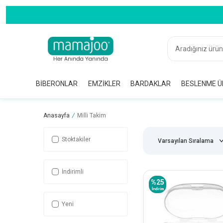
BIBERONLAR
EMZIKLER
BARDAKLAR
BESLENME Ü
Anasayfa
/
Milli Takim
Stoktakiler
İndirimli
%
25
İndirim
Yeni