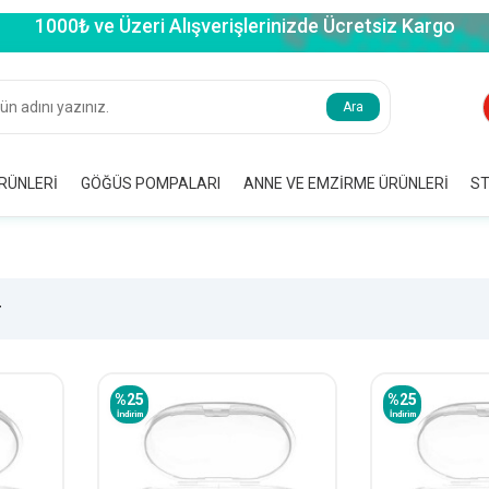
1000₺ ve Üzeri Alışverişlerinizde Ücretsiz Kargo
Ara
RÜNLERI
GÖĞÜS POMPALARI
ANNE VE EMZIRME ÜRÜNLERI
ST
%
25
%
25
İndirim
İndirim