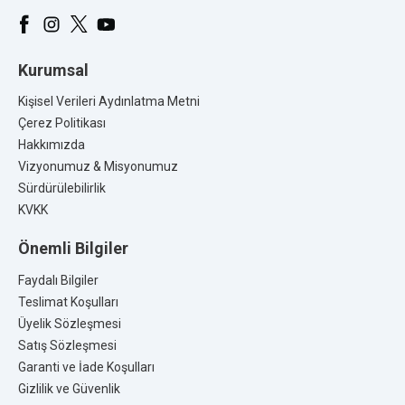
1x Mamajoo Silikon & Kumaş Katlanır Mama Önlüğü | 2-
in-1 Powder Green + Kumaş Önlük Hediye
1x Mamajoo Ergonomik Beslenme Kaşık Seti Powder
Kurumsal
Green & Beyaz, 6 Ay+ İkili - Saklama Kabı Hediyeli
Kişisel Verileri Aydınlatma Metni
Çerez Politikası
Temizlik ve Bakım:
Hakkımızda
Elde ılık su ya da bulaşık makinesinde yıkanabilir. Aşındırıcı ve
Vizyonumuz & Misyonumuz
ağartıcı temizleyiciler kullanmayınız.
Sürdürülebilirlik
KVKK
Markanın Ait Olduğu Ülke:
Türkiye / Almanya – İsveç
Önemli Bilgiler
Faydalı Bilgiler
Teslimat Koşulları
Üyelik Sözleşmesi
Satış Sözleşmesi
Garanti ve İade Koşulları
Gizlilik ve Güvenlik