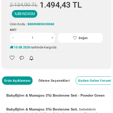
1.494,43
TL
2.134,90
TL
%30
İNDIRIM
Ürün Kodu :
BBMMBND00068
ADET
Beğen
10.08.2026
tarihinde kargoda
Ürün Açıklaması
Ödeme Seçenekleri
Sizden Gelen Yoruml
BabyBjörn & Mamajoo 3'lü Beslenme Seti - Powder Green
BabyBjörn & Mamajoo 3'lü Beslenme Seti
, bebeklerin