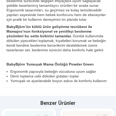
beslenme sürecinde değişen ihtiyaçlara uyum sağlayacak
şekilde tasarlanmış tamamlayıcı ürünleri bir arada sunar.
Ergonomik tasarımları, su geçirmez ve kolay temizlenebilir
yapıları sayesinde hem bebek konforunu hem de ebeveynler
için pratik bir kullanım deneyimini ön planda tutar.
BabyBjörn’ün köklü ürün geliştirme tecrübesi ile
Mamajoo’nun fonksiyonel ve yenilikçi beslenme
çözümleri bu sette birbirini tamamlar.
Günlük kullanımda
dökülen yiyecekleri toplamak, kıyafetleri korumak ve bebeğin
kendi kendine beslenme becerilerini desteklemek üzere
tasarlanan set, beslenme sürecini daha konforlu hale getirir.
BabyBjörn Yumuşak Mama Önlüğü Powder Green
Ergonomik yapısıyla bebeğin vücuduna uyum sağlar
Derin toplama cebi dökülen gıdaları toplar
Yumuşak ve ayarlanabilir boyun askısı ile konforlu kullanım
sunar
Su geçirmez yapısı sayesinde kıyafetleri lekelenmeye karşı
korur
Benzer Ürünler
Mamajoo Silikon & Kumaş Katlanır Mama Önlüğü | 2-in-1
Powder Green