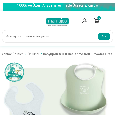
1000₺ ve Üzeri Alışverişlerinizde Ücretsiz Kargo
0
Ara
eslenme Ürünleri
/
Önlükler
/
BabyBjörn & 3'lü Beslenme Seti - Powder Green