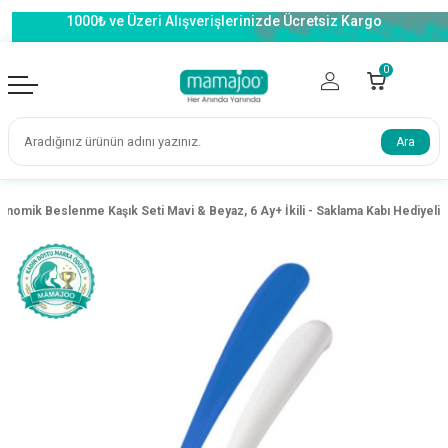
1000₺ ve Üzeri Alışverişlerinizde Ücretsiz Kargo
0
Ara
onomik Beslenme Kaşık Seti Mavi & Beyaz, 6 Ay+ İkili - Saklama Kabı Hediyeli