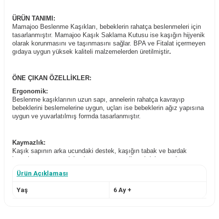
ÜRÜN TANIMI:
Mamajoo Beslenme Kaşıkları, bebeklerin rahatça beslenmeleri için
tasarlanmıştır. Mamajoo Kaşık Saklama Kutusu ise kaşığın hijyenik
olarak korunmasını ve taşınmasını sağlar. BPA ve Fitalat içermeyen
gıdaya uygun yüksek kaliteli malzemelerden üretilmiştir
.
ÖNE ÇIKAN ÖZELLİKLER:
Ergonomik:
Beslenme kaşıklarının uzun sapı, annelerin rahatça kavrayıp
bebeklerini beslemelerine uygun, uçları ise bebeklerin ağız yapısına
uygun ve yuvarlatılmış formda tasarlanmıştır.
Kaymazlık:
Kaşık sapının arka ucundaki destek, kaşığın tabak ve bardak
kenarlarına tutunup içine kaymasını engellemek için tasarlanmıştır.
Ürün Açıklaması
Hijyenik:
Yaş
6 Ay +
Kaşık Saklama Kutusu, beslenme kaşığına uygun formu ve pratik
kilit sistemiyle kullanılmadığı zamanlarda kaşığın hijyenik olarak
korunması ve taşınmasını sağlar.