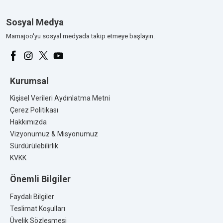
Üretim Yeri:
Türkiye
Sosyal Medya
Kalite Belgeleri:
Mamajoo'yu sosyal medyada takip etmeye başlayın.
Kurumsal
Kişisel Verileri Aydınlatma Metni
Çerez Politikası
Hakkımızda
Vizyonumuz & Misyonumuz
Sürdürülebilirlik
KVKK
Önemli Bilgiler
Faydalı Bilgiler
Teslimat Koşulları
Üyelik Sözleşmesi