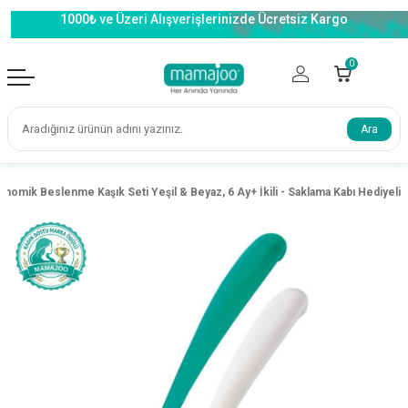
1000₺ ve Üzeri Alışverişlerinizde Ücretsiz Kargo
0
Ara
onomik Beslenme Kaşık Seti Yeşil & Beyaz, 6 Ay+ İkili - Saklama Kabı Hediyeli