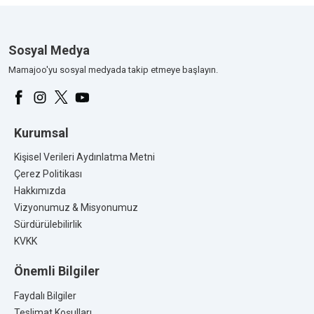
Markanın Ait Olduğu Ülke:
Türkiye / Almanya
Üretim Yeri:
Türkiye
Sosyal Medya
Kalite Belgeleri:
Mamajoo'yu sosyal medyada takip etmeye başlayın.
Kurumsal
Kişisel Verileri Aydınlatma Metni
Çerez Politikası
Hakkımızda
Vizyonumuz & Misyonumuz
Sürdürülebilirlik
KVKK
Önemli Bilgiler
Faydalı Bilgiler
Teslimat Koşulları