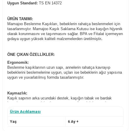
Uygun Standard:
TS EN 14372
ÜRÜN TANIMI:
Mamajoo Beslenme Kaşıkları, bebeklerin rahatça beslenmeleri için
tasarlanmıştır. Mamajoo Kaşık Saklama Kutusu ise kaşığın hijyenik
olarak korunmasını ve taşınmasını sağlar. BPA ve Fitalat içermeyen
gıdaya uygun yüksek kaliteli malzemelerden üretilmiştir
.
ÖNE ÇIKAN ÖZELLİKLER:
Ergonomik:
Beslenme kaşıklarının uzun sapı, annelerin rahatça kavrayıp
bebeklerini beslemelerine uygun, uçları ise bebeklerin ağız yapısına
uygun ve yuvarlatılmış formda tasarlanmıştır.
Kaymazlık:
Kaşık sapının arka ucundaki destek, kaşığın tabak ve bardak
kenarlarına tutunup içine kaymasını engellemek için tasarlanmıştır.
Ürün Açıklaması
Hijyenik:
Yaş
6 Ay +
Kaşık Saklama Kutusu, beslenme kaşığına uygun formu ve pratik
kilit sistemiyle kullanılmadığı zamanlarda kaşığın hijyenik olarak