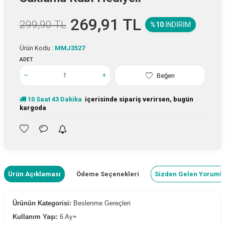
269,91
TL
299,90
TL
%10
İNDIRIM
Ürün Kodu :
MMJ3527
ADET
Beğen
10
Saat
43
Dakika
içerisinde sipariş verirsen, bugün
kargoda
Ürün Açıklaması
Ödeme Seçenekleri
Sizden Gelen Yoruml
Ürünün Kategorisi:
Beslenme Gereçleri
Kullanım Yaşı:
6 Ay+