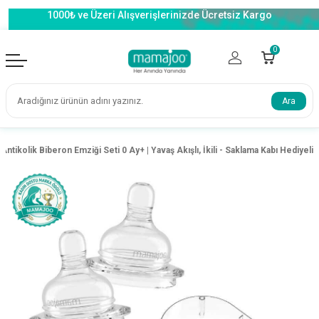
1000₺ ve Üzeri Alışverişlerinizde Ücretsiz Kargo
0
Ara
Antikolik Biberon Emziği Seti 0 Ay+ | Yavaş Akışlı, İkili - Saklama Kabı Hediyeli