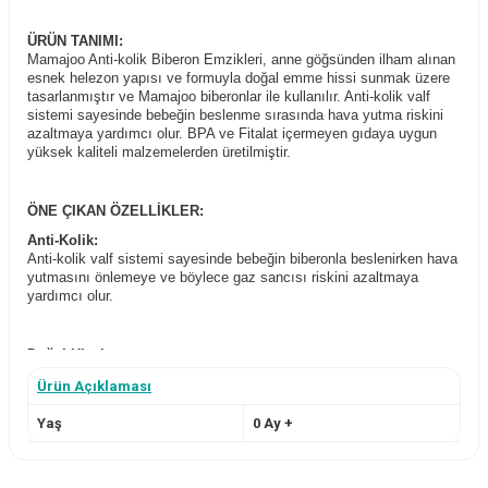
ÜRÜN TANIMI:
Mamajoo Anti-kolik Biberon Emzikleri, anne göğsünden ilham alınan
esnek helezon yapısı ve formuyla doğal emme hissi sunmak üzere
tasarlanmıştır ve Mamajoo biberonlar ile kullanılır. Anti-kolik valf
sistemi sayesinde bebeğin beslenme sırasında hava yutma riskini
azaltmaya yardımcı olur. BPA ve Fitalat içermeyen gıdaya uygun
yüksek kaliteli malzemelerden üretilmiştir.
ÖNE ÇIKAN ÖZELLİKLER:
Anti-Kolik:
Anti-kolik valf sistemi sayesinde bebeğin biberonla beslenirken hava
yutmasını önlemeye ve böylece gaz sancısı riskini azaltmaya
yardımcı olur.
Doğal Hissi:
Anne göğsünden ilham alınan helezonlu yapısı bebeğe doğala yakın
Ürün Açıklaması
emme hissi vermek için tasarlanmıştır.
Yaş
0 Ay +
Aktif Beslenme:
Bebeğin emdikçe süte ulaşmasını sağlamak için yavaş / orta / hızlı
/ yoğun akışlı, tek ve dar delikli üretilmiştir ve böylece meme reddini